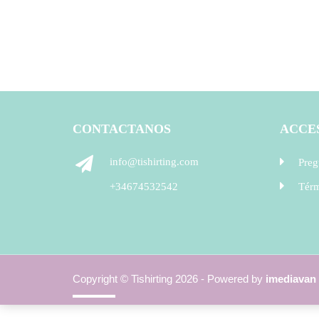
CONTACTANOS
ACCE
info@tishirting.com
Preg
+34674532542
Térm
Copyright © Tishirting 2026 - Powered by
imediavan