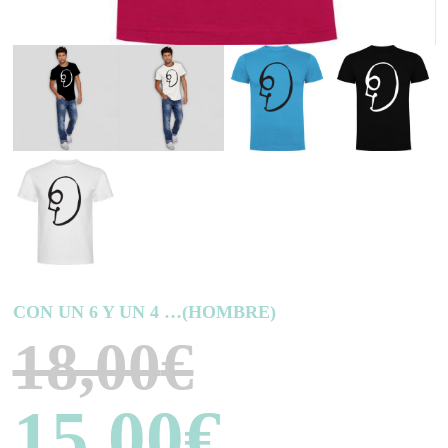
CON UN 6 Y UN 4 …(HOMBRE)
18,00
€
15,00
€