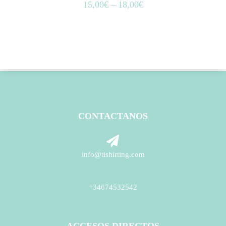
15,00
€
–
18,00
€
CONTACTANOS
info@tishirting.com
+34674532542
ACCESOS DIRECTOS