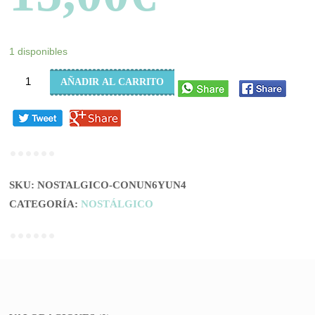
1 disponibles
CON
AÑADIR AL CARRITO
UN
6
y
UN
4
SKU:
NOSTALGICO-CONUN6YUN4
...
CATEGORÍA:
NOSTÁLGICO
(HOMBRE)
cantidad