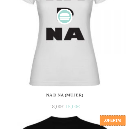
NA D NA (MUJER)
18,00
€
15,00
€
¡OFERTA!